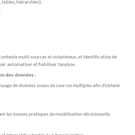
tables, hiérarchies).
.
ontexte multi-sources et volumineux, et identification de
ser, automatiser et fiabiliser l’analyse.
on des données :
toyage de données issues de sources multiples afin d’obtenir
nt les bonnes pratiques de modélisation décisionnelle.
et interactifs adaptés à un besoin métier.