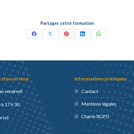
Partager cette formation
Partager
Partager
Partager
Partager
Partager
sur
sur
sur
sur
sur
Facebook
X
Pinterest
LinkedIn
WhatsApp
 d’ouverture
Informations pratiques
au vendredi
Contact
Mentions légales
 à 17 h 30
Charte RGPD
privé