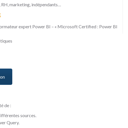
on, RH, marketing, indépendants…
S
formateur expert Power BI – « Microsoft Certified : Power BI
atiques
ion
té de :
ifférentes sources.
wer Query.