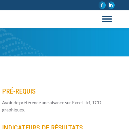
La
La
page
page
Facebook
LinkedI
s'ouvre
s'ouvre
dans
dans
une
une
nouvelle
nouvell
fenêtre
fenêtre
PRÉ-REQUIS
Avoir de préférence une aisance sur Excel : tri, TCD,
graphiques.
INDICATEURS DE RÉSULTATS