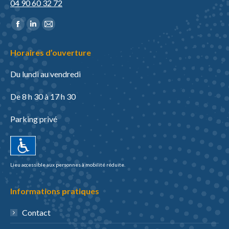
04 90 60 32 72
Trouvez nous sur :
La
La
La
page
page
page
Horaires d’ouverture
Facebook
LinkedIn
E-
s'ouvre
s'ouvre
mail
Du lundi au vendredi
dans
dans
s'ouvre
une
une
dans
De 8 h 30 à 17 h 30
nouvelle
nouvelle
une
Parking privé
fenêtre
fenêtre
nouvelle
fenêtre
Lieu accessible aux personnes à mobilité réduite.
Informations pratiques
Contact