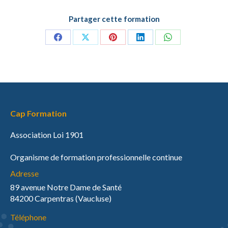
Partager cette formation
Partager
Partager
Partager
Partager
Partager
sur
sur
sur
sur
sur
Facebook
X
Pinterest
LinkedIn
WhatsApp
Cap Formation
Association Loi 1901
Organisme de formation professionnelle continue
Adresse
89 avenue Notre Dame de Santé
84200 Carpentras (Vaucluse)
Téléphone