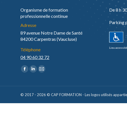
Organisme de formation
De 8 h 30
professionnelle continue
Parking 
Adresse
89 avenue Notre Dame de Santé
84200 Carpentras (Vaucluse)
Lieu accessib
Téléphone
04 90 60 32 72
Trouvez nous sur :
La
La
La
page
page
page
Facebook
LinkedIn
E-
s'ouvre
s'ouvre
mail
© 2017 - 2026 © CAP FORMATION - Les logos utilisés appartienn
dans
dans
s'ouvre
une
une
dans
nouvelle
nouvelle
une
fenêtre
fenêtre
nouvelle