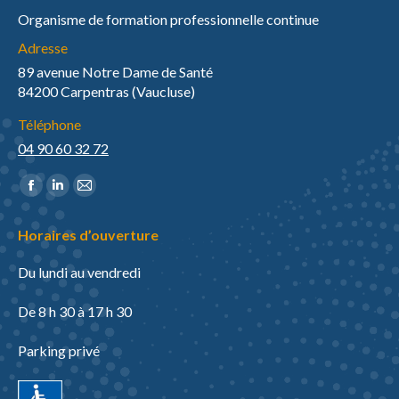
Organisme de formation professionnelle continue
Adresse
89 avenue Notre Dame de Santé
84200 Carpentras (Vaucluse)
Téléphone
04 90 60 32 72
Trouvez nous sur :
La
La
La
page
page
page
Horaires d’ouverture
Facebook
LinkedIn
E-
s'ouvre
s'ouvre
mail
Du lundi au vendredi
dans
dans
s'ouvre
une
une
dans
De 8 h 30 à 17 h 30
nouvelle
nouvelle
une
Parking privé
fenêtre
fenêtre
nouvelle
fenêtre